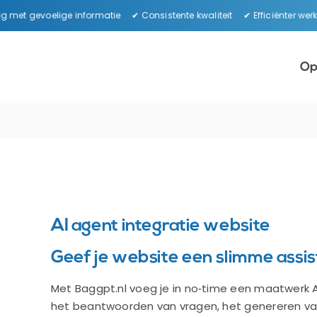
Ga
et gevoelige informatie ✔ Consistente kwaliteit ✔ Efficiënter werk
naar
inhoud
Op
AI agent integratie website
Geef je website een slimme assist
Met Baggpt.nl voeg je in no‑time een maatwerk A
het beantwoorden van vragen, het genereren van