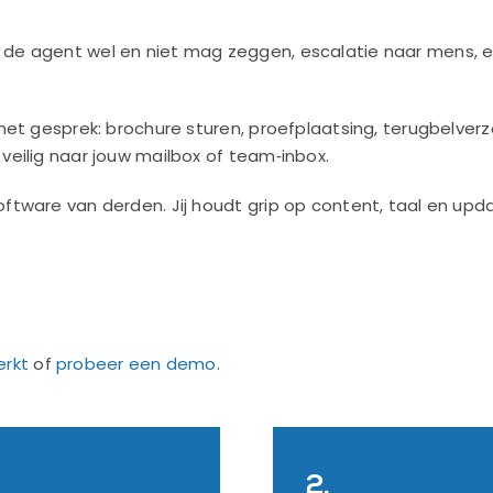
e agent wel en niet mag zeggen, escalatie naar mens, en 
 het gesprek: brochure sturen, proefplaatsing, terugbelver
eilig naar jouw mailbox of team‑inbox.
tware van derden. Jij houdt grip op content, taal en updat
erkt
of
probeer een demo
.
2.