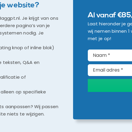
 je website?
Al vanaf €85
ggpt.nl. Je krijgt van ons
Laat hieronder je 
rdere pagina’s van je
wij nemen binnen 1
 systemen nodig. Je
met je op!
oating knop of inline blok)
e teksten, Q&A en
lificatie of
 alleen op specifieke
 iets aanpassen? Wij passen
te niets te wijzigen.