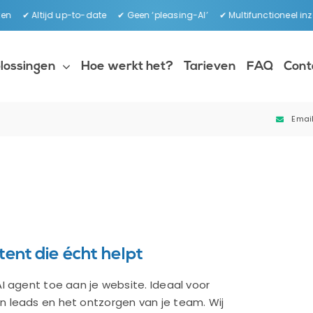
en ✔ Altijd up-to-date ✔ Geen ‘pleasing-AI’ ✔ Multifunctioneel inz
lossingen
Hoe werkt het?
Tarieven
FAQ
Cont
Email
ent die écht helpt
I agent toe aan je website. Ideaal voor
 leads en het ontzorgen van je team. Wij