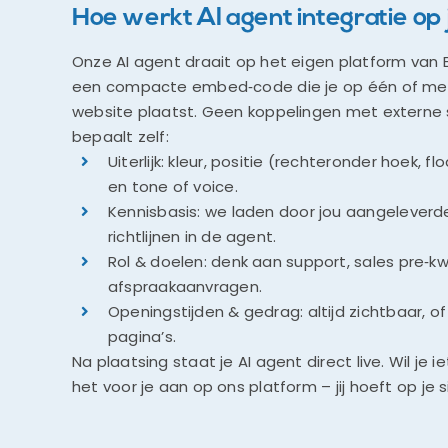
Hoe werkt AI agent integratie op
Onze AI agent draait op het eigen platform van Ba
een compacte embed‑code die je op één of mee
website plaatst. Geen koppelingen met externe
bepaalt zelf:
Uiterlijk: kleur, positie (rechteronder hoek, fl
en tone of voice.
Kennisbasis: we laden door jou aangeleverd
richtlijnen in de agent.
Rol & doelen: denk aan support, sales pre‑kwa
afspraakaanvragen.
Openingstijden & gedrag: altijd zichtbaar, of
pagina’s.
Na plaatsing staat je AI agent direct live. Wil je
het voor je aan op ons platform – jij hoeft op je si