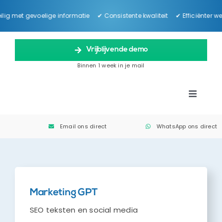
Ga
ig met gevoelige informatie ✔ Consistente kwaliteit ✔ Efficiënter 
naar
inhoud
Vrijblijvende demo
Binnen 1 week in je mail
Toggle
Navigat
Oplossingen
Email ons direct
WhatsApp ons direct
Hoe werkt het?
Tarieven
Marketing GPT
SEO teksten en social media
FAQ